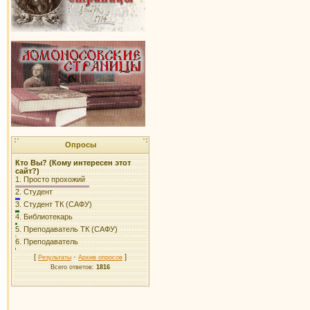
Опросы
Кто Вы? (Кому интересен этот
сайт?)
1.
Просто прохожий
2.
Студент
3.
Студент ТК (САФУ)
4.
Библиотекарь
5.
Преподаватель ТК (САФУ)
6.
Преподаватель
[
·
]
Результаты
Архив опросов
Всего ответов:
1816