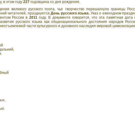
у, в этом году
227
годовщина со дня рождения.
ния великого русского поэта, чье творчество перешагнуло границы Росс
ений читателей, празднуется
День русского языка.
Указ о ежегодном праздн
дентом России в
2011
году. В документе говорится, что эта памятная дата
азвития русского языка как общенационального достояния народов Росси
неотъемлемой части культурного и духовного наследия мировой цивилизации
ый
дальний,
м.
обный
ых,
ых.