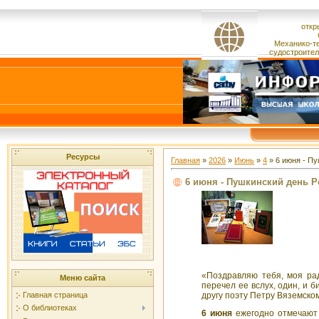
откр
Механико-т
судостроител
Ресурсы
Главная
»
2026
»
Июнь
»
4
» 6 июня - П
6 июня - Пушкинский день Р
«Поздравляю тебя, моя рад
Меню сайта
перечел ее вслух, один, и 
другу поэту Петру Вяземско
Главная страница
О библиотеках
6 июня
ежегодно отмечаю