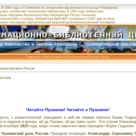
В 1886 году в Соломбале по инициативе архангельского купца
Я.Макарова
ылась публичная техническая библиотека.
В 1893 году библиотека
была
передана
Архангельскому Императора Петра I низшему
ехническому училищу.
Библиотека ВШРиМТ основана в 1939 году на базе
ьного
техникума
(Архангельский морской рыбопромышленный техникум).
Главная
|
|
Мой профиль
|
Регистрация
|
Выход
|
Вход
ушкинский день России
оссии
Читайте Пушкина! Читайте о Пушкине!
ость, с романтической трагедиею, в ней же первая персона Борис Годуно
бил в ладоши и кричал, ай да Пушкин, ай да сукин сын!». Эти строки Алексан
му в ноябре
1825
года, когда только закончил свою трагедию «Борис Годунов».
т
Пушкинский день России
. Праздник посвящен
Александру Сергеевичу 