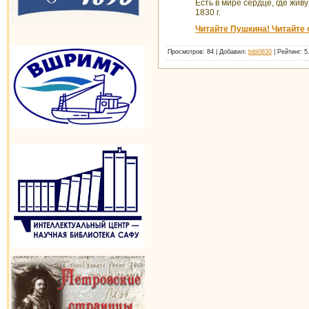
Есть в мире сердце, где жив
1830 г.
Читайте Пушкина! Читайте 
Просмотров
: 84 |
Добавил
:
bibl0830
|
Рейтинг
:
5