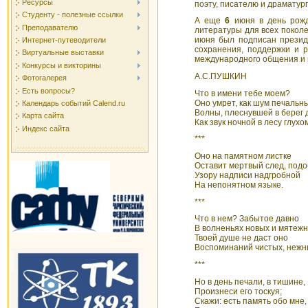
Ресурсы
поэту, писателю и драматург
Студенту - полезные ссылки
А еще
6
июня в день рожде
Преподавателю
литературы для всех покол
июня был подписан прези
Интернет-путеводители
сохранения, поддержки и р
Виртуальные выставки
международного общения и 
Конкурсы и викторины
А.С.ПУШКИН
Фотогалерея
Есть вопросы?
Что в имени тебе моем?
Оно умрет, как шум печальн
Календарь событий Calend.ru
Волны, плеснувшей в берег 
Карта сайта
Как звук ночной в лесу глухо
Индекс сайта
***
Оно на памятном листке
Оставит мертвый след, под
Узору надписи надгробной
На непонятном языке.
***
Что в нем? Забытое давно
В волненьях новых и мятежн
Твоей душе не даст оно
Воспоминаний чистых, нежн
***
Но в день печали, в тишине,
Произнеси его тоскуя;
Скажи: есть память обо мне,