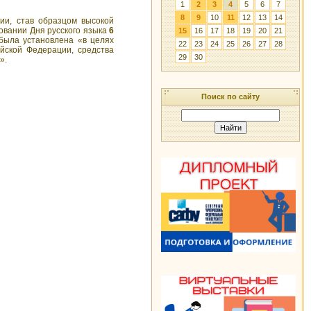
1
2
3
4
5
6
7
8
9
10
11
12
13
14
ии, став образцом высокой
овании Дня русского языка
6
15
16
17
18
19
20
21
 была установлена «в целях
22
23
24
25
26
27
28
йской Федерации, средства
29
30
».
Поиск по сайту