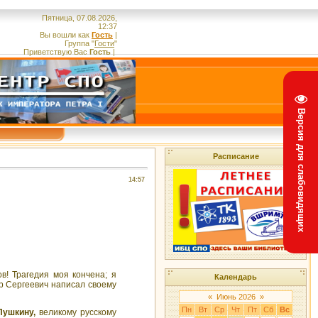
Пятница, 07.08.2026,
12:37
Вы вошли как
Гость
|
Группа
"
Гости
"
Приветствую Вас
Гость
|
Версия для слабовидящих
Расписание
14:57
в! Трагедия моя кончена; я
Календарь
др Сергеевич написал своему
«
Июнь 2026
»
Пн
Вт
Ср
Чт
Пт
Сб
Вс
Пушкину,
великому русскому