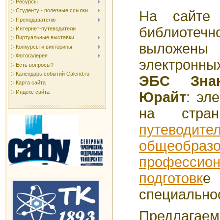
Ресурсы
Студенту - полезные ссылки
На сайте 
Преподавателю
библиотеч
Интернет-путеводители
Виртуальные выставки
вылож
Конкурсы и викторины
Фотогалерея
электронн
Есть вопросы?
Календарь событий Calend.ru
ЭБС Зна
Карта сайта
Индекс сайта
Юрайт
: эл
на стра
путев
общеобра
профессион
подготовк
е
специально
Предлага