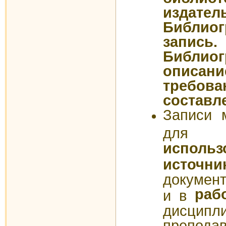
издате
Библиог
запись.
Библиог
описа
требов
составл
Записи 
д
использ
источни
докумен
раб
и в
дисципл
преподав