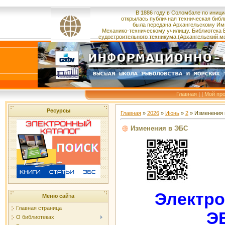
В 1886 году в Соломбале по иници
открылась публичная техническая библ
была
передана
Архангельскому Им
Механико-техническому училищу.
Библиотека 
судостроительного
техникума
(Архангельский м
Главная
|
|
Мой пр
Ресурсы
Главная
»
2026
»
Июнь
»
2
» Изменения
Изменения в ЭБС
Электро
Меню сайта
Главная страница
Э
О библиотеках