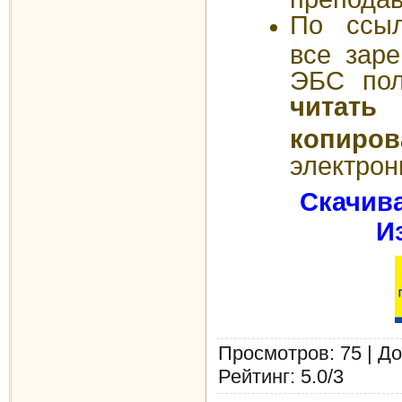
По ссыл
все заре
ЭБС пол
читат
копиров
электрон
Скачива
И
Просмотров
: 75 |
До
Рейтинг
:
5.0
/
3