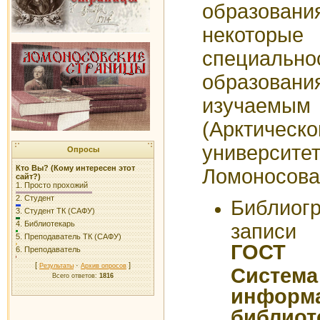
образов
некоторы
специаль
образовани
изучаем
(Арктичес
универси
Опросы
Кто Вы? (Кому интересен этот
Ломоносова
сайт?)
1.
Просто прохожий
2.
Студент
Библиог
3.
Студент ТК (САФУ)
4.
Библиотекарь
записи
5.
Преподаватель ТК (САФУ)
ГОСТ Р
6.
Преподаватель
[
·
]
Результаты
Архив опросов
Система
Всего ответов:
1816
информа
библи