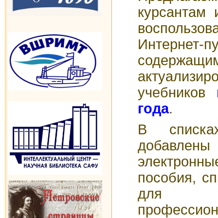
курсантам 
воспольз
Интернет-п
содержащи
актуализи
учебников
года
.
В списк
добавлен
электрон
пособия, с
для 
профессион