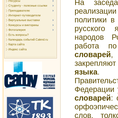
На засед
Ресурсы
Студенту - полезные ссылки
реализации
Преподавателю
Интернет-путеводители
политики в
Виртуальные выставки
Конкурсы и викторины
русского 
Фотогалерея
народов Р
Есть вопросы?
Календарь событий Calend.ru
работа п
Карта сайта
Индекс сайта
словарей
закрепляю
языка
. П
Правитель
Федерации
словарей
:
орфоэпичес
слов, толк