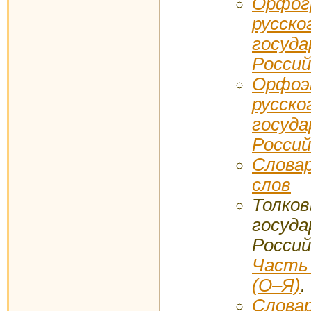
Орфог
русс
госуд
Россий
Орфоэ
русс
госуд
Россий
Слов
слов
Толк
госуд
Росси
Часть
(О–Я)
.
Слова