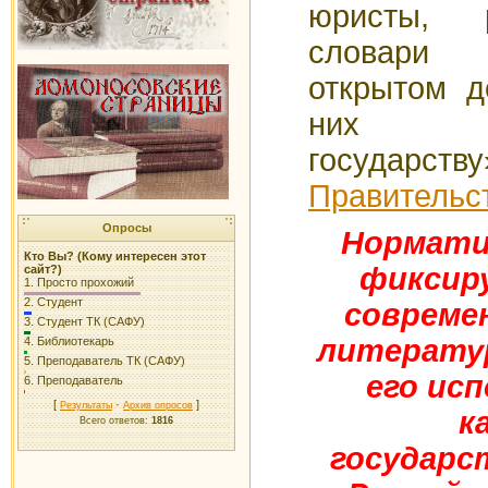
юристы, 
словари
открытом д
них п
государст
Правительс
Опросы
Нормати
Кто Вы? (Кому интересен этот
фиксир
сайт?)
1.
Просто прохожий
2.
Студент
совреме
3.
Студент ТК (САФУ)
литератур
4.
Библиотекарь
5.
Преподаватель ТК (САФУ)
его ис
6.
Преподаватель
[
·
]
Результаты
Архив опросов
к
Всего ответов:
1816
государс