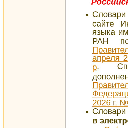
Российс
Словари
сайте Ин
языка им
РАН 
Правите
апреля 2
. Спи
р
дополн
Правител
Федерац
2026 г. №
Словари
в элект