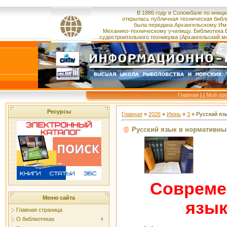
В 1886 году в Соломбале по иници
открылась публичная техническая библ
была
передана
Архангельскому Им
Механико-техническому училищу.
Библиотека 
судостроительного
техникума
(Архангельский м
Главная
|
|
Мой пр
Ресурсы
Главная
»
2026
»
Июнь
»
3
» Русский яз
Русский язык в нормативны
Совреме
Меню сайта
язык
Главная страница
О библиотеках