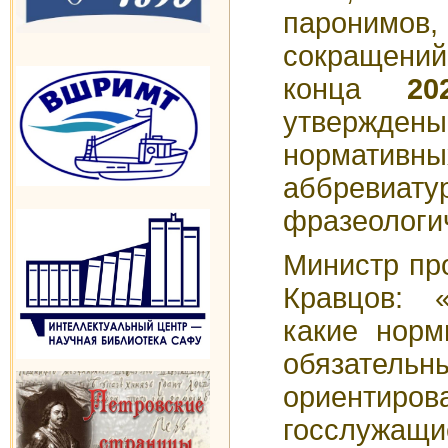
паронимо
сокращени
конца
2
утвер
норматив
аббревиат
фразеологи
Министр пр
Кравцов: 
какие норм
обязательн
ориентиров
госслужащ