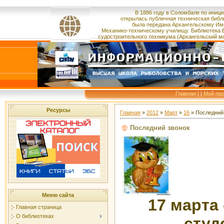
В 1886 году в Соломбале по иници
открылась публичная техническая библ
была
передана
Архангельскому Им
Механико-техническому училищу.
Библиотека 
судостроительного
техникума
(Архангельский м
Главная
|
|
Мой пр
Ресурсы
Главная
»
2012
»
Март
»
16
» Последний
Последний звонок
Меню сайта
17 марта
Главная страница
О библиотеках
студ