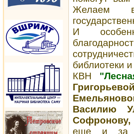
Желаем в
государствен
И особен
благодар
сотруднич
библиотеки
и 
КВН
"Лесна
Григорь
Емельяново
Василию У
Софронову,
еще и за 