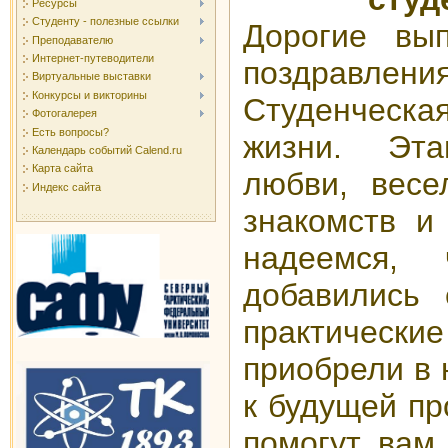
Ресурсы
Студенту - полезные ссылки
Дорогие вы
Преподавателю
Интернет-путеводители
поздравлен
Виртуальные выставки
Конкурсы и викторины
Студенческая
Фотогалерея
Есть вопросы?
жизни. Эта
Календарь событий Calend.ru
Карта сайта
любви, весе
Индекс сайта
знакомств и
надеемся,
добавились
практическ
приобрели в 
к будущей пр
помогут вам