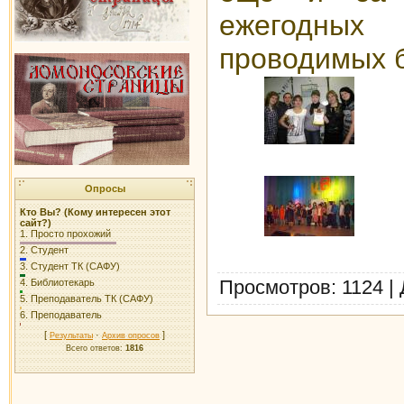
ежегодн
проводимых 
Опросы
Кто Вы? (Кому интересен этот
сайт?)
1.
Просто прохожий
2.
Студент
3.
Студент ТК (САФУ)
Просмотров
: 1124 |
4.
Библиотекарь
5.
Преподаватель ТК (САФУ)
6.
Преподаватель
[
·
]
Результаты
Архив опросов
Всего ответов:
1816