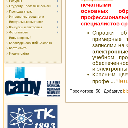
Ресурсы
печатными 
Студенту - полезные ссылки
основных обр
Преподавателю
профессионально
Интернет-путеводители
Виртуальные выставки
специалистов ср
Конкурсы и викторины
Справки об
Фотогалерея
Есть вопросы?
примерные т
Календарь событий Calend.ru
записями на
Карта сайта
электронны
Индекс сайта
учебном про
обеспеченнос
и электронны
Красным цве
...
Чита
профе
Просмотров: 58 | Добавил:
bi