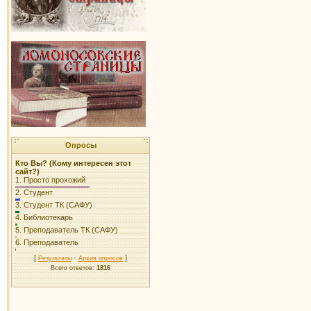
Опросы
Кто Вы? (Кому интересен этот
сайт?)
1.
Просто прохожий
2.
Студент
3.
Студент ТК (САФУ)
4.
Библиотекарь
5.
Преподаватель ТК (САФУ)
6.
Преподаватель
[
·
]
Результаты
Архив опросов
Всего ответов:
1816