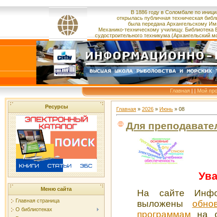
В 1886 году в Соломбале по иници
открылась публичная техническая библ
была
передана
Архангельскому Им
Механико-техническому училищу.
Библиотека 
судостроительного
техникума
(Архангельский м
Главная
|
|
Мой пр
Ресурсы
Главная
»
2026
»
Июнь
»
08
Для преподавате
Ува
Меню сайта
На сайте Инфо
Главная страница
выложены
обно
О библиотеках
программам
на с