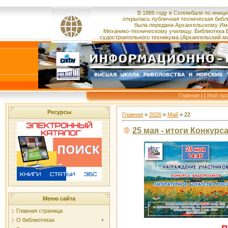
В 1886 году в Соломбале по иници
открылась публичная техническая библ
была
передана
Архангельскому Им
Механико-техническому училищу.
Библиотека 
судостроительного
техникума
(Архангельский м
Главная
|
|
Мой пр
Ресурсы
Главная
»
2026
»
Май
»
22
25 мая - итоги Конкурс
Меню сайта
Главная страница
О библиотеках