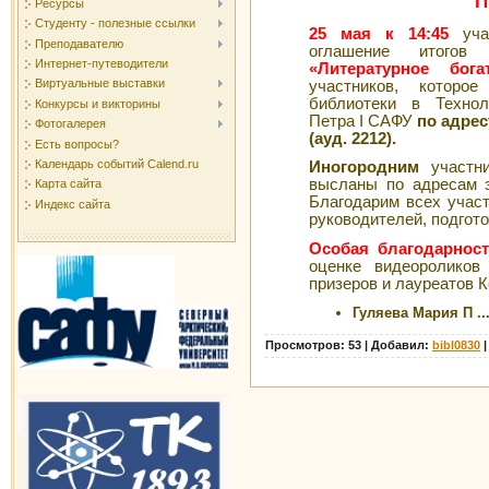
П
Ресурсы
Студенту - полезные ссылки
25 мая к 14:45
учас
Преподавателю
оглашение итого
Интернет-путеводители
«Литературное бога
Виртуальные выставки
участников, которо
библиотеки в Технол
Конкурсы и викторины
Петра I САФУ
по адрес
Фотогалерея
(ауд. 2212).
Есть вопросы?
Календарь событий Calend.ru
Иногородним
участн
высланы по адресам э
Карта сайта
Благодарим всех участ
Индекс сайта
руководителей, подгото
Особая благодарнос
оценке видеороликов
призеров и лауреатов К
Гуляева Мария П
..
Просмотров: 53 | Добавил:
bibl0830
|