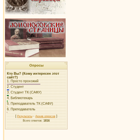
Опросы
Кто Вы? (Кому интересен этот
сайт?)
1.
Просто прохожий
2.
Студент
3.
Студент ТК (САФУ)
4.
Библиотекарь
5.
Преподаватель ТК (САФУ)
6.
Преподаватель
[
·
]
Результаты
Архив опросов
Всего ответов:
1816