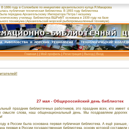
В 1886 году в Соломбале по инициативе архангельского купца
Я.Макарова
ылась публичная техническая библиотека.
В 1893 году библиотека
была
передана
Архангельскому Императора Петра I низшему
ехническому училищу.
Библиотека ВШРиМТ основана в 1939 году на базе
ьного
техникума
(Архангельский морской рыбопромышленный техникум).
Главная
|
|
Мой профиль
|
Регистрация
|
Выход
|
Вход
итателей!
27 мая - Общероссийский день библиотек
льный праздник библиотечных работников, это праздник всех, кто имеет о
ом смысле слова, наш общенациональный день. Мы поздравляем дорогих
м!
оду в России была основана первая публичная библиотека. А ещё раньше,
на первая в России государственная библиотека, основу которой составили