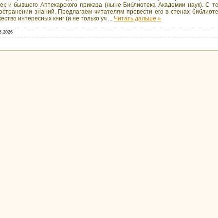
тек и бывшего Аптекарского приказа (ныне Библиотека Академии наук). С т
остранении знаний. Предлагаем читателям провести его в стенах библиотек
ество интересных книг (и не только уч
...
Читать дальше »
5.2026