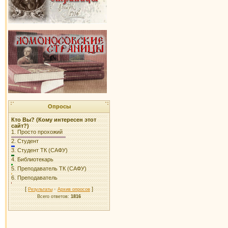
Опросы
Кто Вы? (Кому интересен этот
сайт?)
1.
Просто прохожий
2.
Студент
3.
Студент ТК (САФУ)
4.
Библиотекарь
5.
Преподаватель ТК (САФУ)
6.
Преподаватель
[
·
]
Результаты
Архив опросов
Всего ответов:
1816