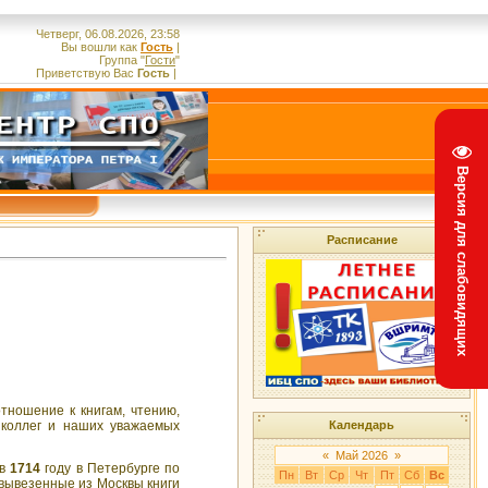
Четверг, 06.08.2026, 23:58
Вы вошли как
Гость
|
Группа
"
Гости
"
Приветствую Вас
Гость
|
Версия для слабовидящих
Расписание
тношение к книгам, чтению,
 коллег и наших уважаемых
Календарь
«
Май 2026
»
 в
1714
году в Петербурге по
Пн
Вт
Ср
Чт
Пт
Сб
Вс
 вывезенные из Москвы книги