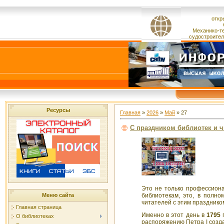
откр
Механико-т
судостроител
Ресурсы
Главная
»
2026
»
Май
»
27
С праздником библиотек и ч
Это не только профессиона
библиотекам, это, в полн
Меню сайта
читателей с этим празднико
Главная страница
Именно в этот день в
1795
г
О библиотеках
распоряжению Петра I созда